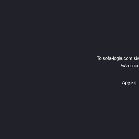
Το sofa-logia.com ε
διδακτικ
Αρχική