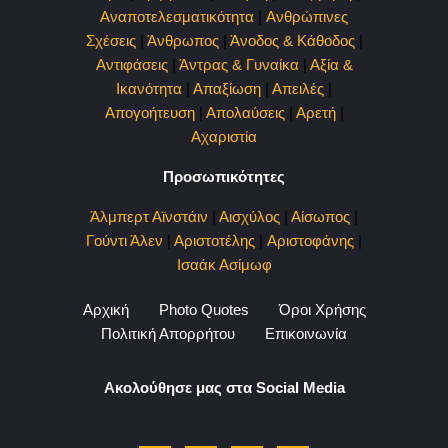
Αναποτελεσματικότητα
|
Ανθρώπινες
Σχέσεις
|
Άνθρωπος
|
Άνοδος & Κάθοδος
|
Αντιφάσεις
|
Άντρας & Γυναίκα
|
Αξία &
Ικανότητα
|
Απαξίωση
|
Απειλές
|
Απογοήτευση
|
Απολαύσεις
|
Αρετή
|
Αχαριστία
Προσωπικότητες
Άλμπερτ Αϊνστάιν
|
Αισχύλος
|
Αίσωπος
|
Γούντι Άλεν
|
Αριστοτέλης
|
Αριστοφάνης
|
Ισαάκ Ασίμωφ
Αρχική
Photo Quotes
Όροι Χρήσης
Πολιτική Απορρήτου
Επικοινωνία
Ακολούθησε μας στα Social Media