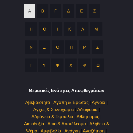
Α
Β
Γ
Δ
Ε
Ζ
Η
Θ
Ι
Κ
Λ
Μ
Ν
Ξ
Ο
Π
Ρ
Σ
Τ
Υ
Φ
Χ
Ψ
Ω
Θεματικές Ενότητες Αποφθεγμάτων
Αβεβαιότητα
|
Αγάπη & Έρωτας
|
Άγνοια
|
Άγχος & Στενοχώρια
|
Αδιαφορία
|
Αδράνεια & Τεμπελιά
|
Αθλητισμός
|
Αισιοδοξία
|
Αίτιο & Αποτέλεσμα
|
Αλήθεια &
Ψέμα
|
Αμφιβολία
|
Ανάγκη
|
Αναζήτηση
|