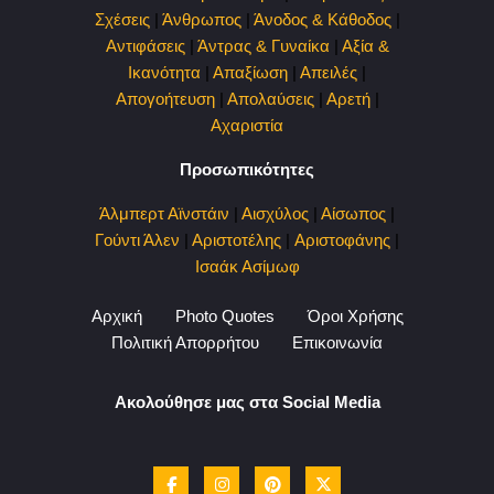
Σχέσεις
|
Άνθρωπος
|
Άνοδος & Κάθοδος
|
Αντιφάσεις
|
Άντρας & Γυναίκα
|
Αξία &
Ικανότητα
|
Απαξίωση
|
Απειλές
|
Απογοήτευση
|
Απολαύσεις
|
Αρετή
|
Αχαριστία
Προσωπικότητες
Άλμπερτ Αϊνστάιν
|
Αισχύλος
|
Αίσωπος
|
Γούντι Άλεν
|
Αριστοτέλης
|
Αριστοφάνης
|
Ισαάκ Ασίμωφ
Αρχική
Photo Quotes
Όροι Χρήσης
Πολιτική Απορρήτου
Επικοινωνία
Ακολούθησε μας στα Social Media