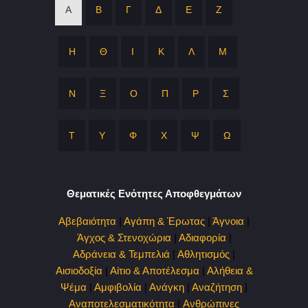
Α
Β
Γ
Δ
Ε
Ζ
Η
Θ
Ι
Κ
Λ
Μ
Ν
Ξ
Ο
Π
Ρ
Σ
Τ
Υ
Φ
Χ
Ψ
Ω
Θεματικές Ενότητες Αποφθεγμάτων
Αβεβαιότητα
|
Αγάπη & Έρωτας
|
Άγνοια
|
Άγχος & Στενοχώρια
|
Αδιαφορία
|
Αδράνεια & Τεμπελιά
|
Αθλητισμός
|
Αισιοδοξία
|
Αίτιο & Αποτέλεσμα
|
Αλήθεια &
Ψέμα
|
Αμφιβολία
|
Ανάγκη
|
Αναζήτηση
|
Αναποτελεσματικότητα
|
Ανθρώπινες