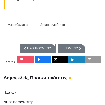
Αποφθέγματα
Δημιουργικότητα
ΠΡΟΗΓΟΎΜΕΝΟ ΆΡΘΡΟ: 10 ΑΠΟΦΘΈΓΜΑΤΑ ΓΙΑ ΤΗ ΔΗ
ΕΠΌΜΕΝΟ ΆΡΘΡΟ: 10 ΑΠΟΦΘ
ΠΡΟΗΓΟΎΜΕΝΟ
ΕΠΌΜΕΝΟ
0
Shares
Δημοφιλείς Προσωπικότητες
Πλάτων
Νίκος Καζαντζάκης