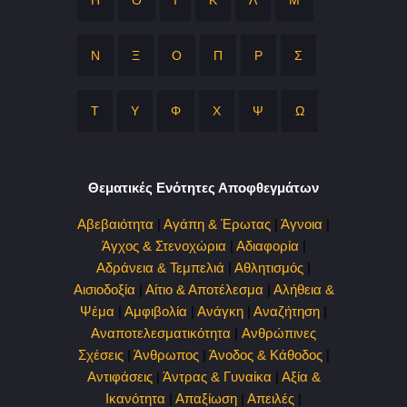
Η
Θ
Ι
Κ
Λ
Μ
Ν
Ξ
Ο
Π
Ρ
Σ
Τ
Υ
Φ
Χ
Ψ
Ω
Θεματικές Ενότητες Αποφθεγμάτων
Αβεβαιότητα
|
Αγάπη & Έρωτας
|
Άγνοια
|
Άγχος & Στενοχώρια
|
Αδιαφορία
|
Αδράνεια & Τεμπελιά
|
Αθλητισμός
|
Αισιοδοξία
|
Αίτιο & Αποτέλεσμα
|
Αλήθεια &
Ψέμα
|
Αμφιβολία
|
Ανάγκη
|
Αναζήτηση
|
Αναποτελεσματικότητα
|
Ανθρώπινες
Σχέσεις
|
Άνθρωπος
|
Άνοδος & Κάθοδος
|
Αντιφάσεις
|
Άντρας & Γυναίκα
|
Αξία &
Ικανότητα
|
Απαξίωση
|
Απειλές
|