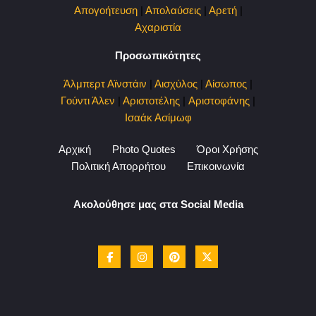
Απογοήτευση
|
Απολαύσεις
|
Αρετή
|
Αχαριστία
Προσωπικότητες
Άλμπερτ Αϊνστάιν
|
Αισχύλος
|
Αίσωπος
|
Γούντι Άλεν
|
Αριστοτέλης
|
Αριστοφάνης
|
Ισαάκ Ασίμωφ
Αρχική
Photo Quotes
Όροι Χρήσης
Πολιτική Απορρήτου
Επικοινωνία
Ακολούθησε μας στα Social Media