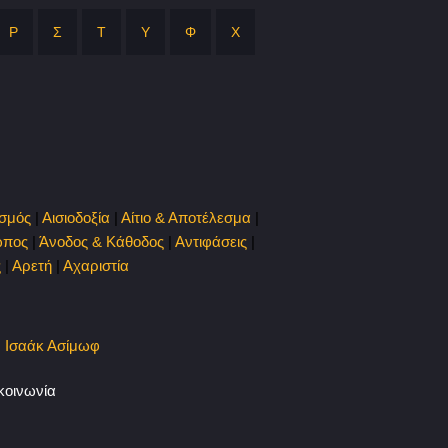
Ρ
Σ
Τ
Υ
Φ
Χ
ισμός
|
Αισιοδοξία
|
Αίτιο & Αποτέλεσμα
|
ωπος
|
Άνοδος & Κάθοδος
|
Αντιφάσεις
|
ς
|
Αρετή
|
Αχαριστία
|
Ισαάκ Ασίμωφ
κοινωνία