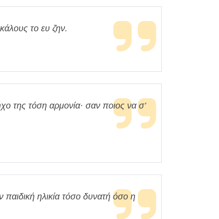
κάλους το ευ ζην.
ήχο της τόση αρμονία· σαν ποιος να σ’
 παιδική ηλικία τόσο δυνατή όσο η