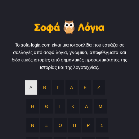
Το sofa-logia.com είναι μια ιστοσελίδα που εστιάζει σε
συλλογές από σοφά λόγια, γνωμικά, αποφθέγματα και
διδακτικές ιστορίες από σημαντικές προσωπικότητες της
ιστορίας και της λογοτεχνίας.
Α
Β
Γ
Δ
Ε
Ζ
Η
Θ
Ι
Κ
Λ
Μ
Ν
Ξ
Ο
Π
Ρ
Σ