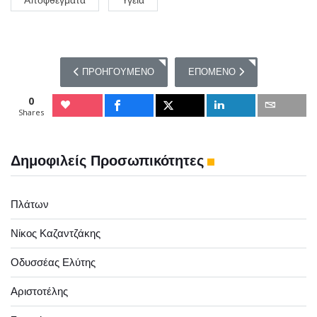
Αποφθέγματα
Υγεία
ΠΡΟΗΓΟΎΜΕΝΟ ΆΡΘΡΟ: 20 ΑΠΟΦΘΈΓΜΑΤΑ ΓΙΑ ΤΗΝ 
ΕΠΌΜΕΝΟ ΆΡΘΡΟ: 20 ΑΠΟΦΘ
ΠΡΟΗΓΟΎΜΕΝΟ
ΕΠΌΜΕΝΟ
0
Shares
Δημοφιλείς Προσωπικότητες
Πλάτων
Νίκος Καζαντζάκης
Οδυσσέας Ελύτης
Αριστοτέλης