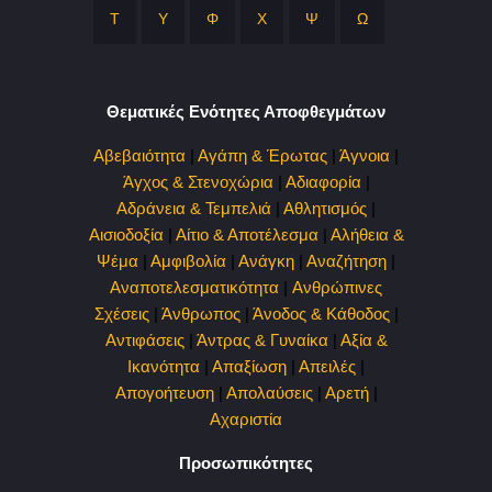
Τ
Υ
Φ
Χ
Ψ
Ω
Θεματικές Ενότητες Αποφθεγμάτων
Αβεβαιότητα
|
Αγάπη & Έρωτας
|
Άγνοια
|
Άγχος & Στενοχώρια
|
Αδιαφορία
|
Αδράνεια & Τεμπελιά
|
Αθλητισμός
|
Αισιοδοξία
|
Αίτιο & Αποτέλεσμα
|
Αλήθεια &
Ψέμα
|
Αμφιβολία
|
Ανάγκη
|
Αναζήτηση
|
Αναποτελεσματικότητα
|
Ανθρώπινες
Σχέσεις
|
Άνθρωπος
|
Άνοδος & Κάθοδος
|
Αντιφάσεις
|
Άντρας & Γυναίκα
|
Αξία &
Ικανότητα
|
Απαξίωση
|
Απειλές
|
Απογοήτευση
|
Απολαύσεις
|
Αρετή
|
Αχαριστία
Προσωπικότητες