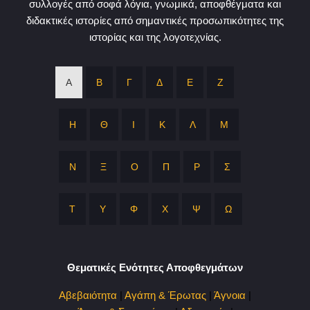
συλλογές από σοφά λόγια, γνωμικά, αποφθέγματα και
διδακτικές ιστορίες από σημαντικές προσωπικότητες της
ιστορίας και της λογοτεχνίας.
Α
Β
Γ
Δ
Ε
Ζ
Η
Θ
Ι
Κ
Λ
Μ
Ν
Ξ
Ο
Π
Ρ
Σ
Τ
Υ
Φ
Χ
Ψ
Ω
Θεματικές Ενότητες Αποφθεγμάτων
Αβεβαιότητα
|
Αγάπη & Έρωτας
|
Άγνοια
|