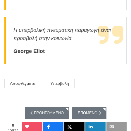
Η υπερβολική πνευματική παραγωγή είναι
προσβολή στην κοινωνία.
George Eliot
Αποφθέγματα
Υπερβολή
ΠΡΟΗΓΟΎΜΕΝΟ ΆΡΘΡΟ: 20 ΑΠΟΦΘΈΓΜΑΤΑ ΓΙΑ ΤΗΝ 
ΕΠΌΜΕΝΟ ΆΡΘΡΟ: 20 ΑΠΟΦΘ
ΠΡΟΗΓΟΎΜΕΝΟ
ΕΠΌΜΕΝΟ
0
Shares