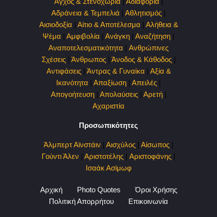
Άγχος & Στενοχώρια
|
Αδιαφορία
|
Αδράνεια & Τεμπελιά
|
Αθλητισμός
|
Αισιοδοξία
|
Αίτιο & Αποτέλεσμα
|
Αλήθεια &
Ψέμα
|
Αμφιβολία
|
Ανάγκη
|
Αναζήτηση
|
Αναποτελεσματικότητα
|
Ανθρώπινες
Σχέσεις
|
Άνθρωπος
|
Άνοδος & Κάθοδος
|
Αντιφάσεις
|
Άντρας & Γυναίκα
|
Αξία &
Ικανότητα
|
Απαξίωση
|
Απειλές
|
Απογοήτευση
|
Απολαύσεις
|
Αρετή
|
Αχαριστία
Προσωπικότητες
Άλμπερτ Αϊνστάιν
|
Αισχύλος
|
Αίσωπος
|
Γούντι Άλεν
|
Αριστοτέλης
|
Αριστοφάνης
|
Ισαάκ Ασίμωφ
Αρχική
Photo Quotes
Όροι Χρήσης
Πολιτική Απορρήτου
Επικοινωνία