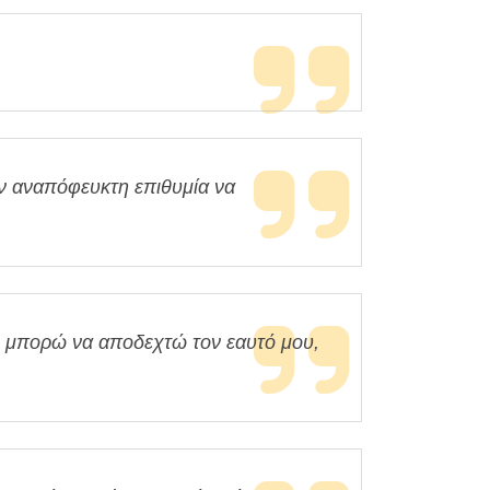
ην αναπόφευκτη επιθυμία να
.
ι, μπορώ να αποδεχτώ τον εαυτό μου,