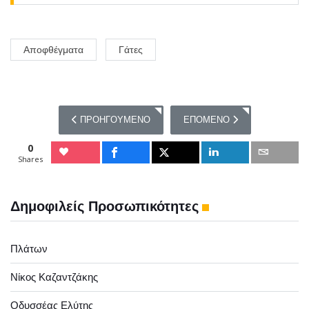
Αποφθέγματα
Γάτες
ΠΡΟΗΓΟΎΜΕΝΟ ΆΡΘΡΟ: 10 ΑΠΟΦΘΈΓΜΑΤΑ ΓΙΑ ΤΟ ΓΈ
ΕΠΌΜΕΝΟ ΆΡΘΡΟ: 10 ΑΠΟΦΘ
ΠΡΟΗΓΟΎΜΕΝΟ
ΕΠΌΜΕΝΟ
0
Shares
Δημοφιλείς Προσωπικότητες
Πλάτων
Νίκος Καζαντζάκης
Οδυσσέας Ελύτης