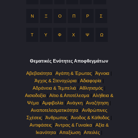
Ν
Ξ
Ο
Π
Ρ
Σ
Τ
Υ
Φ
Χ
Ψ
Ω
Θεματικές Ενότητες Αποφθεγμάτων
Αβεβαιότητα
|
Αγάπη & Έρωτας
|
Άγνοια
|
Άγχος & Στενοχώρια
|
Αδιαφορία
|
Αδράνεια & Τεμπελιά
|
Αθλητισμός
|
Αισιοδοξία
|
Αίτιο & Αποτέλεσμα
|
Αλήθεια &
Ψέμα
|
Αμφιβολία
|
Ανάγκη
|
Αναζήτηση
|
Αναποτελεσματικότητα
|
Ανθρώπινες
Σχέσεις
|
Άνθρωπος
|
Άνοδος & Κάθοδος
|
Αντιφάσεις
|
Άντρας & Γυναίκα
|
Αξία &
Ικανότητα
|
Απαξίωση
|
Απειλές
|