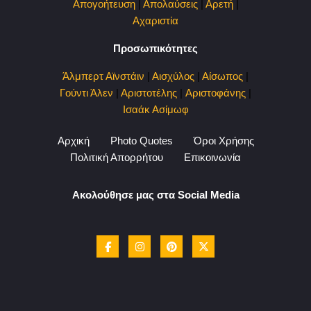
Απογοήτευση
|
Απολαύσεις
|
Αρετή
|
Αχαριστία
Προσωπικότητες
Άλμπερτ Αϊνστάιν
|
Αισχύλος
|
Αίσωπος
|
Γούντι Άλεν
|
Αριστοτέλης
|
Αριστοφάνης
|
Ισαάκ Ασίμωφ
Αρχική
Photo Quotes
Όροι Χρήσης
Πολιτική Απορρήτου
Επικοινωνία
Ακολούθησε μας στα Social Media