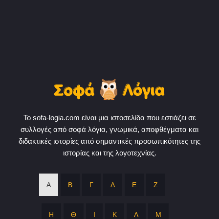
Το sofa-logia.com είναι μια ιστοσελίδα που εστιάζει σε
συλλογές από σοφά λόγια, γνωμικά, αποφθέγματα και
διδακτικές ιστορίες από σημαντικές προσωπικότητες της
ιστορίας και της λογοτεχνίας.
Α
Β
Γ
Δ
Ε
Ζ
Η
Θ
Ι
Κ
Λ
Μ