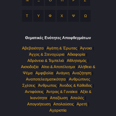
Ν
Ξ
Ο
Π
Ρ
Σ
Τ
Υ
Φ
Χ
Ψ
Ω
Θεματικές Ενότητες Αποφθεγμάτων
Αβεβαιότητα
|
Αγάπη & Έρωτας
|
Άγνοια
|
Άγχος & Στενοχώρια
|
Αδιαφορία
|
Αδράνεια & Τεμπελιά
|
Αθλητισμός
|
Αισιοδοξία
|
Αίτιο & Αποτέλεσμα
|
Αλήθεια &
Ψέμα
|
Αμφιβολία
|
Ανάγκη
|
Αναζήτηση
|
Αναποτελεσματικότητα
|
Ανθρώπινες
Σχέσεις
|
Άνθρωπος
|
Άνοδος & Κάθοδος
|
Αντιφάσεις
|
Άντρας & Γυναίκα
|
Αξία &
Ικανότητα
|
Απαξίωση
|
Απειλές
|
Απογοήτευση
|
Απολαύσεις
|
Αρετή
|
Αχαριστία