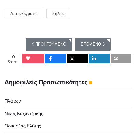
Αποφθέγματα
Ζήλεια
ΠΡΟΗΓΟΎΜΕΝΟ ΆΡΘΡΟ: 10 ΑΠΟΦΘΈΓΜΑΤΑ ΓΙΑ ΤΑ ΖΏ
ΕΠΌΜΕΝΟ ΆΡΘΡΟ: 10 ΑΠΟΦΘ
ΠΡΟΗΓΟΎΜΕΝΟ
ΕΠΌΜΕΝΟ
0
Shares
Δημοφιλείς Προσωπικότητες
Πλάτων
Νίκος Καζαντζάκης
Οδυσσέας Ελύτης