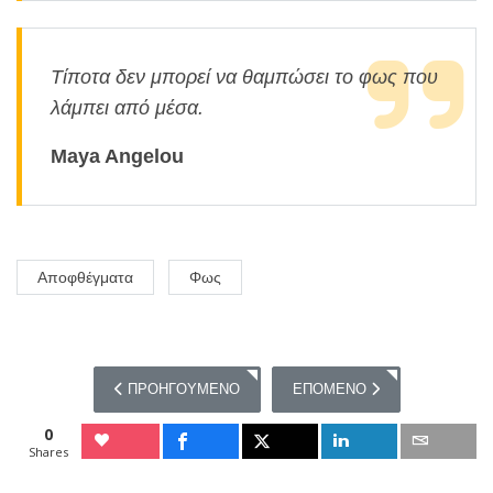
Τίποτα δεν μπορεί να θαμπώσει το φως που
λάμπει από μέσα.
Maya Angelou
Αποφθέγματα
Φως
ΠΡΟΗΓΟΎΜΕΝΟ ΆΡΘΡΟ: 20 ΑΠΟΦΘΈΓΜΑΤΑ ΓΙΑ ΤΗ ΦΩ
ΕΠΌΜΕΝΟ ΆΡΘΡΟ: 20 ΑΠΟΦΘ
ΠΡΟΗΓΟΎΜΕΝΟ
ΕΠΌΜΕΝΟ
0
Shares