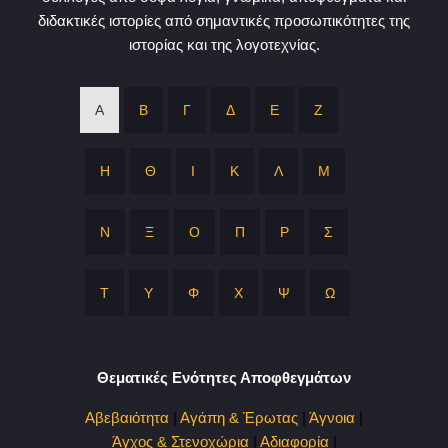
διδακτικές ιστορίες από σημαντικές προσωπικότητες της
ιστορίας και της λογοτεχνίας.
Α
Β
Γ
Δ
Ε
Ζ
Η
Θ
Ι
Κ
Λ
Μ
Ν
Ξ
Ο
Π
Ρ
Σ
Τ
Υ
Φ
Χ
Ψ
Ω
Θεματικές Ενότητες Αποφθεγμάτων
Αβεβαιότητα
|
Αγάπη & Έρωτας
|
Άγνοια
|
Άγχος & Στενοχώρια
|
Αδιαφορία
|