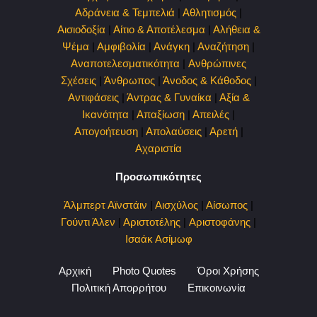
Αδράνεια & Τεμπελιά
|
Αθλητισμός
|
Αισιοδοξία
|
Αίτιο & Αποτέλεσμα
|
Αλήθεια &
Ψέμα
|
Αμφιβολία
|
Ανάγκη
|
Αναζήτηση
|
Αναποτελεσματικότητα
|
Ανθρώπινες
Σχέσεις
|
Άνθρωπος
|
Άνοδος & Κάθοδος
|
Αντιφάσεις
|
Άντρας & Γυναίκα
|
Αξία &
Ικανότητα
|
Απαξίωση
|
Απειλές
|
Απογοήτευση
|
Απολαύσεις
|
Αρετή
|
Αχαριστία
Προσωπικότητες
Άλμπερτ Αϊνστάιν
|
Αισχύλος
|
Αίσωπος
|
Γούντι Άλεν
|
Αριστοτέλης
|
Αριστοφάνης
|
Ισαάκ Ασίμωφ
Αρχική
Photo Quotes
Όροι Χρήσης
Πολιτική Απορρήτου
Επικοινωνία