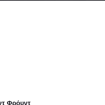
ντ Φρόυντ