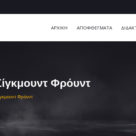
ΑΡΧΙΚΗ
ΑΠΟΦΘΕΓΜΑΤΑ
ΔΙΔΑΚ
Σίγκμουντ Φρόυντ
ίγκμουντ Φρόυντ