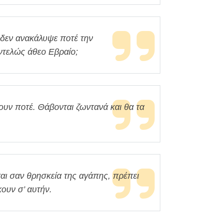
 δεν ανακάλυψε ποτέ την
εντελώς άθεο Εβραίο;
ουν ποτέ. Θάβονται ζωντανά και θα τα
ται σαν θρησκεία της αγάπης, πρέπει
κουν σ’ αυτήν.