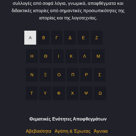
συλλογές από σοφά λόγια, γνωμικά, αποφθέγματα και
διδακτικές ιστορίες από σημαντικές προσωπικότητες της
ιστορίας και της λογοτεχνίας.
Α
Β
Γ
Δ
Ε
Ζ
Η
Θ
Ι
Κ
Λ
Μ
Ν
Ξ
Ο
Π
Ρ
Σ
Τ
Υ
Φ
Χ
Ψ
Ω
Θεματικές Ενότητες Αποφθεγμάτων
Αβεβαιότητα
|
Αγάπη & Έρωτας
|
Άγνοια
|