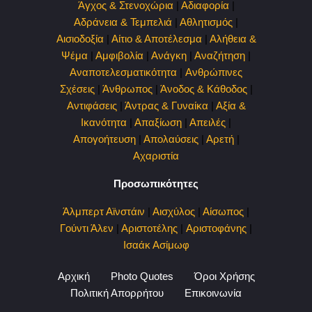
Άγχος & Στενοχώρια
|
Αδιαφορία
|
Αδράνεια & Τεμπελιά
|
Αθλητισμός
|
Αισιοδοξία
|
Αίτιο & Αποτέλεσμα
|
Αλήθεια &
Ψέμα
|
Αμφιβολία
|
Ανάγκη
|
Αναζήτηση
|
Αναποτελεσματικότητα
|
Ανθρώπινες
Σχέσεις
|
Άνθρωπος
|
Άνοδος & Κάθοδος
|
Αντιφάσεις
|
Άντρας & Γυναίκα
|
Αξία &
Ικανότητα
|
Απαξίωση
|
Απειλές
|
Απογοήτευση
|
Απολαύσεις
|
Αρετή
|
Αχαριστία
Προσωπικότητες
Άλμπερτ Αϊνστάιν
|
Αισχύλος
|
Αίσωπος
|
Γούντι Άλεν
|
Αριστοτέλης
|
Αριστοφάνης
|
Ισαάκ Ασίμωφ
Αρχική
Photo Quotes
Όροι Χρήσης
Πολιτική Απορρήτου
Επικοινωνία