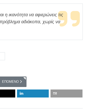
ι η ικανότητα να αφιερώνεις τις
α πρόβλημα αδιάκοπα, χωρίς να
n
 ΤΑ ΑΠΟΦΘΈΓΜΑΤΑ ΤΟΥ ΓΡΗΓΟΡΊΟΥ ΞΕΝΌΠΟΥΛΟΥ
ΕΠΌΜΕΝΟ ΆΡΘΡΟ: ΤΑ ΑΠΟΦΘΈΓΜΑΤΑ ΤΟΥ ΟΔΥΣΣΈΑ ΕΛΎΤΗ
ΕΠΌΜΕΝΟ