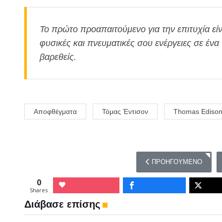
Το πρώτο προαπαιτούμενο για την επιτυχία είνα
φυσικές και πνευματικές σου ενέργειες σε έν
βαρεθείς.
Αποφθέγματα
Τόμας Έντισον
Thomas Ediso
ΠΡΟΗΓΟΎΜΕΝΟ ΆΡΘΡΟ:
ΠΡΟΗΓΟΎΜΕΝΟ
0
Shares
Διάβασε επίσης